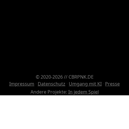
© 2020-2026 // CBRPNK.DE
Impressum
·
Datenschutz
·
Umgang mit KI
·
Presse
Andere Projekte:
In jedem Spiel