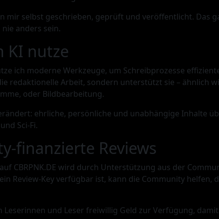
on mir selbst geschrieben, geprüft und veröffentlicht. Das g
nie anders sein.
 KI nutze
utze ich moderne Werkzeuge, um Schreibprozesse effizienter
die redaktionelle Arbeit, sondern unterstützt sie – ähnlich w
mme, oder Bildbearbeitung.
verändert: ehrliche, persönliche und unabhängige Inhalte ü
nd Sci-Fi.
-finanzierte Reviews
ws auf CBRPNK.DE wird durch Unterstützung aus der Commun
kein Review-Key verfügbar ist, kann die Community helfen, d
en Leserinnen und Leser freiwillig Geld zur Verfügung, damit 