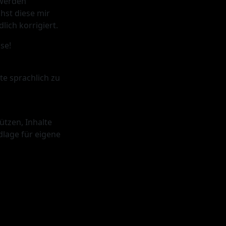
 werden
chst diese mir
ich korrigiert.
se!
te sprachlich zu
ützen, Inhalte
dlage für eigene