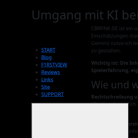
Umgang mit KI be
CBRPNK.DE ist ein u
Einschätzungen stam
Gemini) nutze ich le
START
zu gestalten.
Blog
Wichtig ist: Die I
F1RSTVIEW
Spielerfahrung, ei
Reviews
Links
Wie und w
Site
SUPPORT
Rechtschreibung 
KI hilft gelegentli
prüfen.
Recherche-Unters
Bei Hintergrundinfo