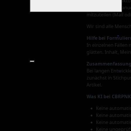
schneller zu struktu
anschließend manuell
mitzuteilen (Mail o
Wir sind alle Mensc
Hilfe bei Formulie
In einzelnen Fällen
glätten. Inhalt, Me
Zusammenfassung 
Bei langen Entwickl
zunächst in Stichpu
Artikel.
Was KI bei CBRPNK
Keine automatis
Keine automati
Keine automat
Keine ungeprüf