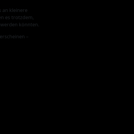
 an kleinere
n es trotzdem,
t werden könnten.
erscheinen –