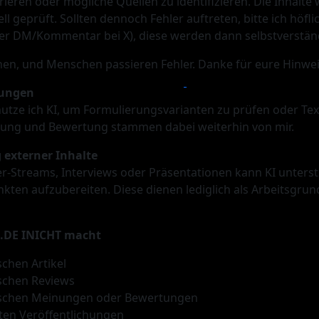
rieren oder mögliche Quellen zu identifizieren. Die Inhalte
 geprüft. Sollten dennoch Fehler auftreten, bitte ich höfli
der DM/Kommentar bei X), diese werden dann selbstverständl
hen, und Menschen passieren Fehler. Danke für eure Hinwei
rungen
 nutze ich KI, um Formulierungsvarianten zu prüfen oder Tex
inung und Bewertung stammen dabei weiterhin von mir.
externer Inhalte
er-Streams, Interviews oder Präsentationen kann KI unterst
nkten aufzubereiten. Diese dienen lediglich als Arbeitsgrun
.DE INICHT macht
chen Artikel
schen Reviews
ischen Meinungen oder Bewertungen
ten Veröffentlichungen