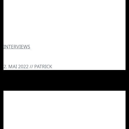
INTERVIEWS
Im Interview: Nastja, die Mox!
2. MAI 2022 // PATRICK