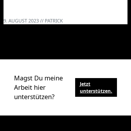
Phantom Liberty Tour @ Warsaw – A
field report by crushovitz
9. AUGUST 2023 // PATRICK
Magst Du meine
Jetzt
Arbeit hier
unterstützen.
unterstützen?