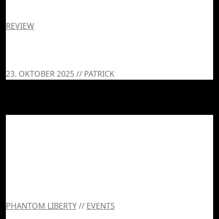
REVIEW
The Outer Worlds 2: Witzig(?), wild –
und überraschend gut erzählt
23. OKTOBER 2025 // PATRICK
PHANTOM LIBERTY
//
EVENTS