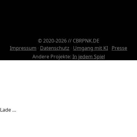
© 2020-2026 // CBRPNK.DE
Impressum
·
Datenschutz
·
Umgang mit KI
·
Presse
Andere Projekte:
In jedem Spiel
Lade …