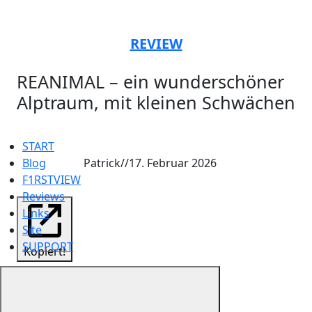
REVIEW
REANIMAL – ein wunderschöner
Alptraum, mit kleinen Schwächen
START
Blog
Patrick
//
17. Februar 2026
F1RSTVIEW
Reviews
Links
Site
SUPPORT
Kopiert!