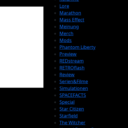
Lore
Marathon
Mass Effect
Meinung
Merch
Mods
Phantom Liberty
Preview
REDstream
RETROflash
 Xbox und
Review
Serien&Filme
Simulationen
SPACEFACTS
Special
Star Citizen
Starfield
The Witcher