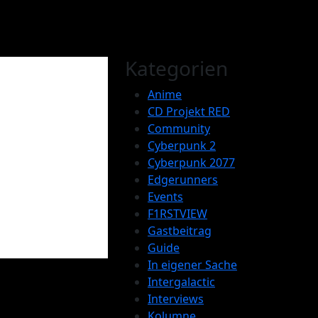
Kategorien
Anime
CD Projekt RED
Community
Cyberpunk 2
Cyberpunk 2077
Edgerunners
Events
ie
F1RSTVIEW
Gastbeitrag
d Gerüchte
Guide
In eigener Sache
Intergalactic
Interviews
Kolumne