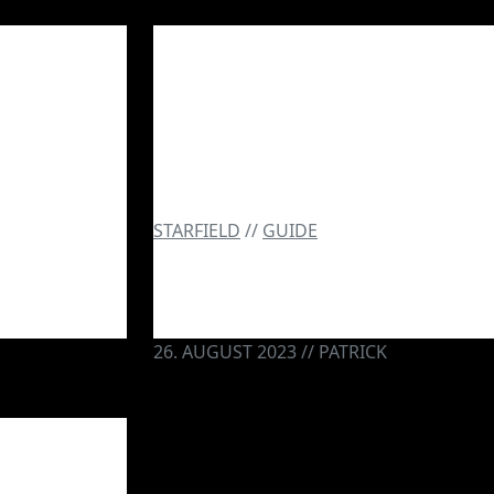
STARFIELD
//
GUIDE
z der
Wie Du Starfield ohne
e.
starken PC spielst!
26. AUGUST 2023 // PATRICK