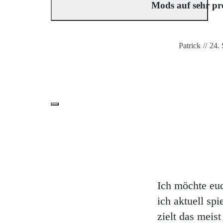
Mods auf sehr pro
Patrick
//
24.
Ich möchte euc
ich aktuell sp
zielt das meis