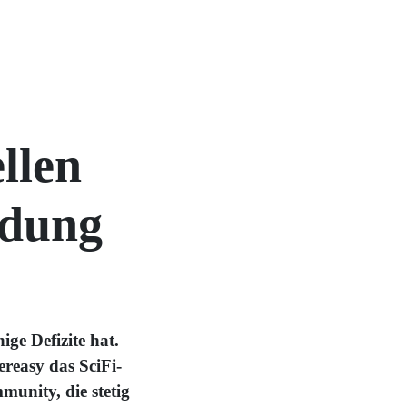
llen
ndung
nige Defizite hat.
ereasy das SciFi-
unity, die stetig