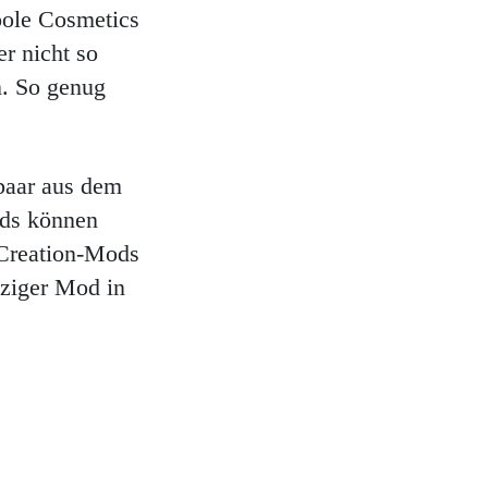
oole Cosmetics
r nicht so
n. So genug
paar aus dem
ods können
 Creation-Mods
nziger Mod in