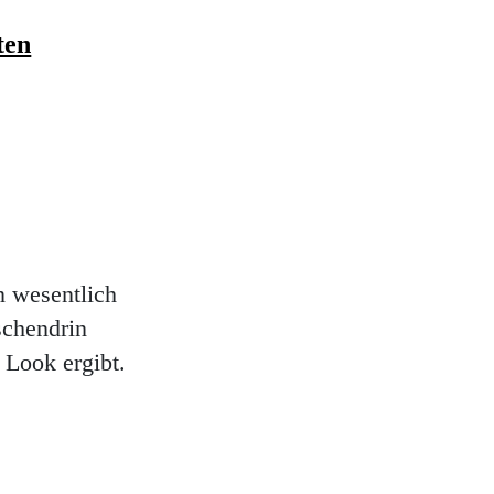
ten
 wesentlich
schendrin
 Look ergibt.