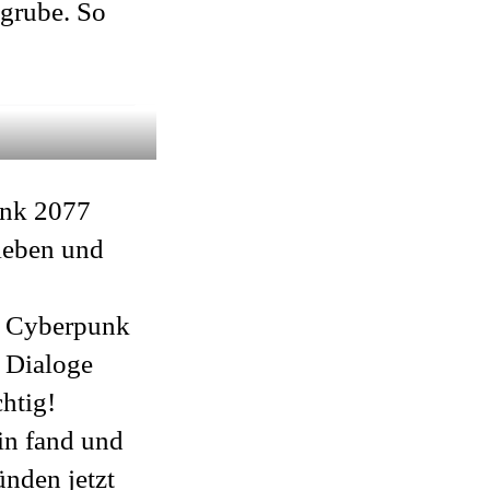
ngrube. So
unk 2077
rieben und
e Cyberpunk
e Dialoge
chtig!
in fand und
ünden jetzt