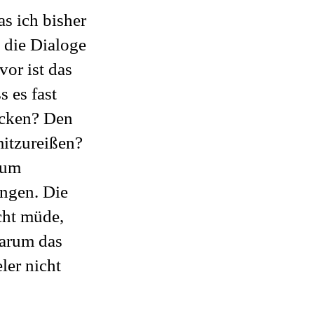
s ich bisher
 die Dialoge
vor ist das
s es fast
ecken? Den
mitzureißen?
rum
ingen. Die
cht müde,
Warum das
ler nicht