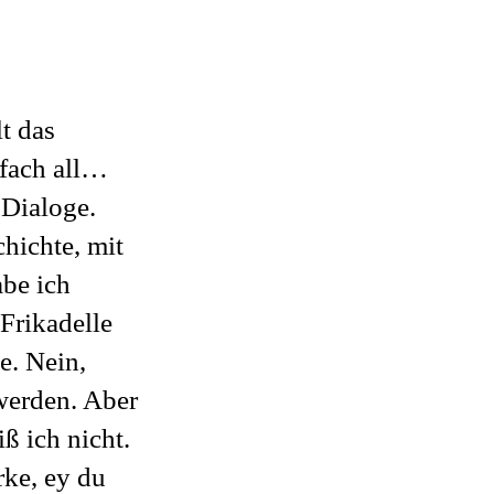
lt das
nfach all…
 Dialoge.
chichte, mit
abe ich
Frikadelle
e. Nein,
werden. Aber
ß ich nicht.
ke, ey du