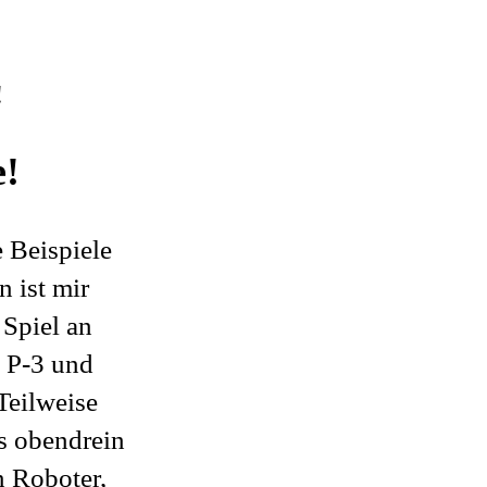
!
e!
 Beispiele
n ist mir
 Spiel an
as P-3 und
Teilweise
es obendrein
n Roboter,