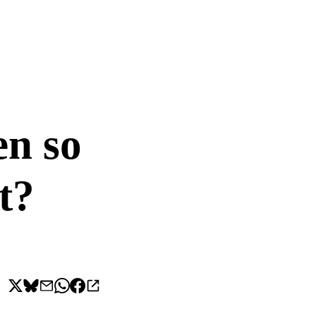
en so
t?