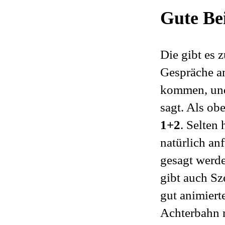
Gute Bei
Die gibt es 
Gespräche an
kommen, und 
sagt. Als ob
1+2
. Selten 
natürlich an
gesagt werde
gibt auch Sz
gut animiert
Achterbahn 