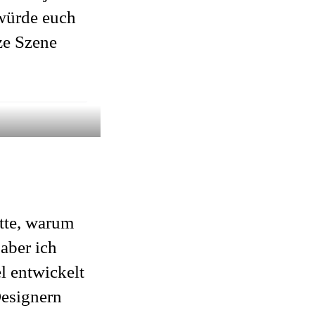
 würde euch
ze Szene
ätte, warum
 aber ich
l entwickelt
Designern