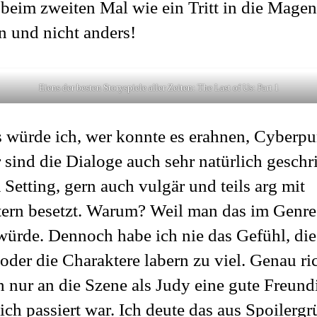
beim zweiten Mal wie ein Tritt in die Mage
n und nicht anders!
Eiens der besten Storyspiele aller Zeiten: The Last of Us: Part 1
s würde ich, wer konnte es erahnen, Cyberp
 sind die Dialoge auch sehr natürlich gesch
Setting, gern auch vulgär und teils arg mit
ern besetzt. Warum? Weil man das im Genr
würde. Dennoch habe ich nie das Gefühl, di
 oder die Charaktere labern zu viel. Genau ri
h nur an die Szene als Judy eine gute Freund
ich passiert war. Ich deute das aus Spoilergr