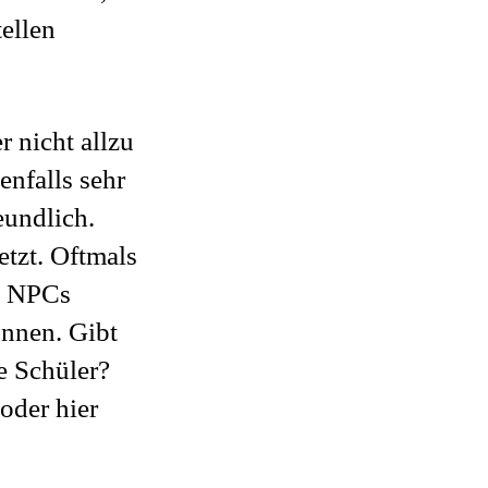
ellen
r nicht allzu
enfalls sehr
eundlich.
etzt. Oftmals
nd NPCs
önnen. Gibt
e Schüler?
oder hier