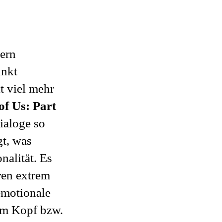
gern
unkt
t viel mehr
of Us: Part
Dialoge so
gt, was
nalität. Es
ren extrem
emotionale
im Kopf bzw.