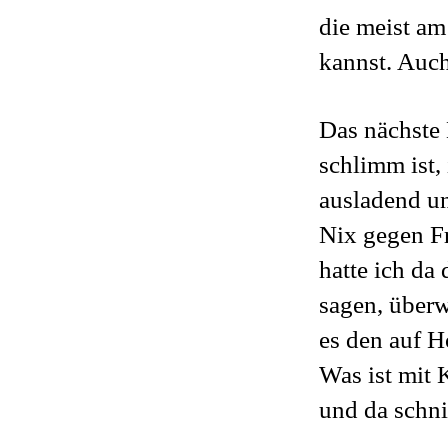
die meist am
kannst. Auch
Das nächste B
schlimm ist,
ausladend un
Nix gegen Fr
hatte ich da
sagen, überw
es den auf 
Was ist mit 
und da schn