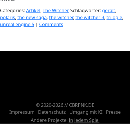
Categories:
Artikel
,
The Witcher
Schlagwörter:
geralt
,
polaris
,
the new saga
,
the witcher
,
the witcher 3
,
trilogie
,
unreal engine 5
|
Comments
© 2020-2026 // CBRPNK.DE
Impressum
·
Datenschutz
·
Umgang mit KI
·
Presse
Andere Projekte:
In jedem Spiel