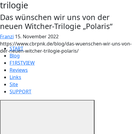
trilogie
Das wünschen wir uns von der
neuen Witcher-Trilogie „Polaris“
Franzi
15. November 2022
https://www.cbrpnk.de/blog/das-wuenschen-wir-uns-von-
START
der-neuen-witcher-trilogie-polaris/
Blog
F1RSTVIEW
Reviews
Links
Site
SUPPORT