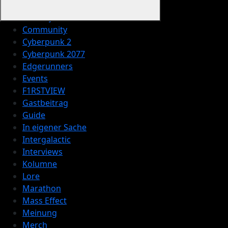
Anime
CD Projekt RED
Community
Cyberpunk 2
Cyberpunk 2077
Edgerunners
Events
F1RSTVIEW
Gastbeitrag
Guide
In eigener Sache
Intergalactic
Interviews
Kolumne
Lore
Marathon
Mass Effect
Meinung
Merch