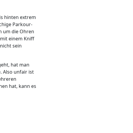
is hinten extrem
chige Parkour-
en um die Ohren
 mit einem Kniff
nicht sein
geht, hat man
Also unfair ist
mehreren
nen hat, kann es