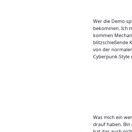
Wer die Demo spie
bekommen. Ich me
kommen Mechanik
blitzschießende 
von der normalen
Cyberpunk-Style u
Was mich ein wen
drauf haben. Bin
hat das auch nich