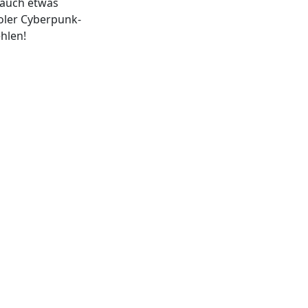
 auch etwas
ooler Cyberpunk-
hlen!