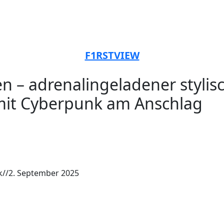
F1RSTVIEW
n – adrenalingeladener stylis
mit Cyberpunk am Anschlag
k
//
2. September 2025