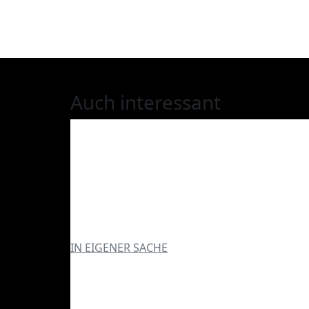
Auch interessant
IN EIGENER SACHE
CBRPNK.DE v3 – alles ne
macht der Juli!