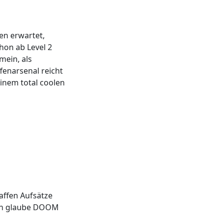
en erwartet,
hon ab Level 2
ein, als
fenarsenal reicht
inem total coolen
affen Aufsätze
 ich glaube DOOM