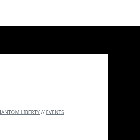
HANTOM LIBERTY
//
EVENTS
hantom Liberty Tour @
arsaw – A field report by