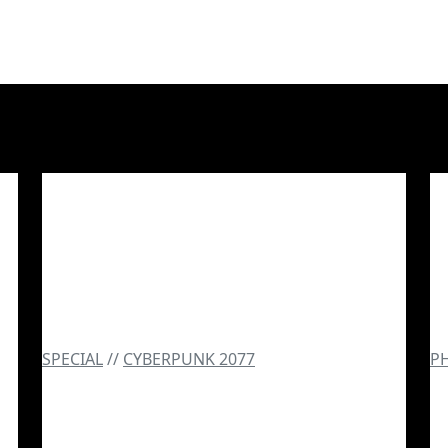
SPECIAL
//
CYBERPUNK 2077
P
u
Cyberpunk 2077
P
Logoanalyse – Aufbau,
W