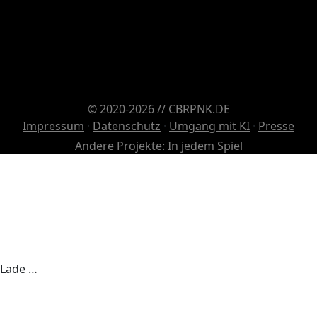
© 2020-2026 // CBRPNK.DE
Impressum
·
Datenschutz
·
Umgang mit KI
·
Presse
Andere Projekte:
In jedem Spiel
Lade …