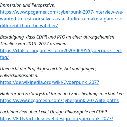
Immersion und Perspektive.
https://www.pcgamer.com/cyberpunk-2077-interview-we-
wanted-to-test-ourselves-as-a-studio-to-make-a-game-so-
different-than-the-witche
r
/
Bestätigung, dass CDPR und RTG an einer durchgehenden
Timeline von 2013–2077 arbeiten.
https://rtalsoriangames.com/2020/06/01/cyberpunk-red-
faq/
Übersicht der Projektgeschichte, Ankündigungen,
Entwicklungsdaten.
https://de.wikipedia.org/wiki/Cyberpunk_2077
Hintergrund zu Storystrukturen und Entscheidungsmechaniken.
https://www.pcgamesn.com/cyberpunk-2077/life-paths
Fachinterview über Level-Design-Philosophie bei CDPR.
https://80.lv/articles/level-design-in-cyberpunk-2077/