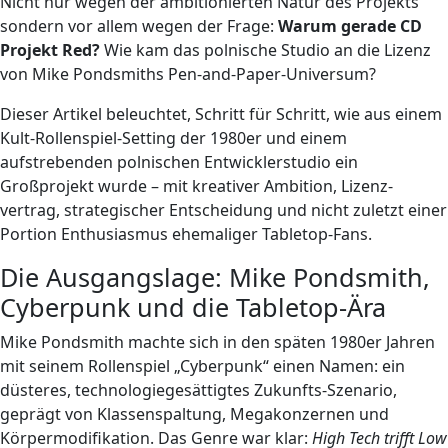
Nicht nur wegen der ambitionierten Natur des Projekts
sondern vor allem wegen der Frage:
Warum gerade CD
Projekt Red?
Wie kam das polnische Studio an die Lizenz
von Mike Pondsmiths Pen-and-Paper-Universum?
Dieser Artikel beleuchtet, Schritt für Schritt, wie aus einem
Kult-Rollenspiel-Setting der 1980er und einem
aufstrebenden polnischen Entwicklerstudio ein
Großprojekt wurde – mit kreativer Ambition, Lizenz-
vertrag, strategischer Entscheidung und nicht zuletzt einer
Portion Enthusiasmus ehemaliger Tabletop-Fans.
Die Ausgangslage: Mike Pondsmith,
Cyberpunk und die Tabletop-Ära
Mike Pondsmith machte sich in den späten 1980er Jahren
mit seinem Rollenspiel „Cyberpunk“ einen Namen: ein
düsteres, technologiegesättigtes Zukunfts-Szenario,
geprägt von Klassenspaltung, Megakonzernen und
Körpermodifikation. Das Genre war klar:
High Tech trifft Low