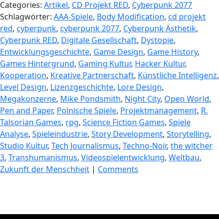
Categories:
Artikel
,
CD Projekt RED
,
Cyberpunk 2077
Schlagwörter:
AAA-Spiele
,
Body Modification
,
cd projekt
red
,
cyberpunk
,
cyberpunk 2077
,
Cyberpunk Ästhetik
,
Cyberpunk RED
,
Digitale Gesellschaft
,
Dystopie
,
Entwicklungsgeschichte
,
Game Design
,
Game History
,
Games Hintergrund
,
Gaming Kultur
,
Hacker Kultur
,
Kooperation
,
Kreative Partnerschaft
,
Künstliche Intelligenz
,
Level Design
,
Lizenzgeschichte
,
Lore Design
,
Megakonzerne
,
Mike Pondsmith
,
Night City
,
Open World
,
Pen and Paper
,
Polnische Spiele
,
Projektmanagement
,
R.
Talsorian Games
,
rpg
,
Science Fiction Games
,
Spiele
Analyse
,
Spieleindustrie
,
Story Development
,
Storytelling
,
Studio Kultur
,
Tech Journalismus
,
Techno-Noir
,
the witcher
3
,
Transhumanismus
,
Videospielentwicklung
,
Weltbau
,
Zukunft der Menschheit
|
Comments