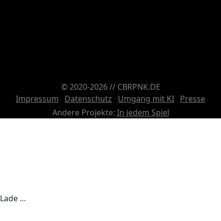
© 2020-2026 // CBRPNK.DE
Impressum
·
Datenschutz
·
Umgang mit KI
·
Presse
Andere Projekte:
In jedem Spiel
Lade …